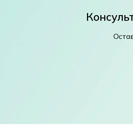
Консуль
Остав