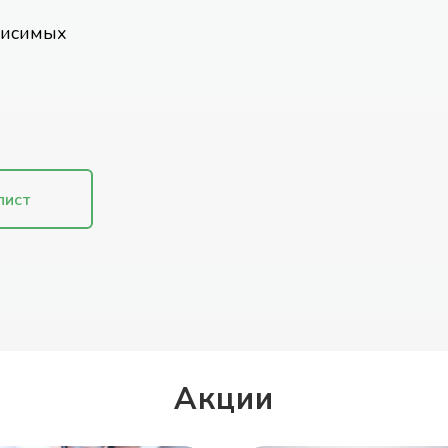
висимых
лист
Акции