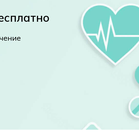
есплатно
ечение