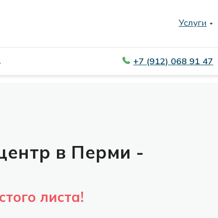
Услуги
Услуги
+7 (912) 068 91 47
+7 (912) 068 91 47
А
А
центр в Перми -
стого листа!